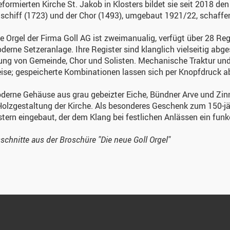
reformierten Kirche St. Jakob in Klosters bildet sie seit 2018 de
schiff (1723) und der Chor (1493), umgebaut 1921/22, schaffe
e Orgel der Firma Goll AG ist zweimanualig, verfügt über 28 Reg
derne Setzeranlage. Ihre Register sind klanglich vielseitig ab
ung von Gemeinde, Chor und Solisten. Mechanische Traktur und
ise; gespeicherte Kombinationen lassen sich per Knopfdruck a
erne Gehäuse aus grau gebeizter Eiche, Bündner Arve und Zinn
Holzgestaltung der Kirche. Als besonderes Geschenk zum 150-jä
tern eingebaut, der dem Klang bei festlichen Anlässen ein funke
schnitte aus der Broschüre "Die neue Goll Orgel"